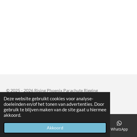
© 2025 - 2026 Rising Phoenix Parachute Rigging
Deze website gebruikt cookies voor analyse-
Powered by
JouwWeb
doeleinden en/of het tonen van advertenties. Door
gebruik te blijven maken van de site gaat u hiermee
akkoord.
Akkoord
E-mailadres
Telefoonnummer
Kaart
WhatsApp