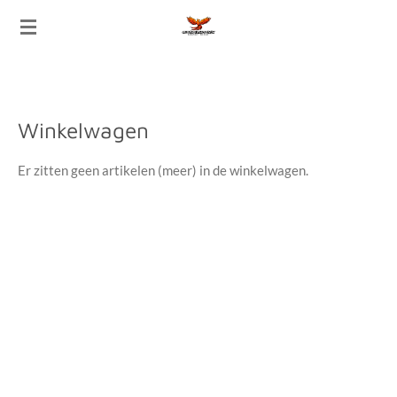
Ga
direct
naar
de
hoofdinhoud
Winkelwagen
Er zitten geen artikelen (meer) in de winkelwagen.